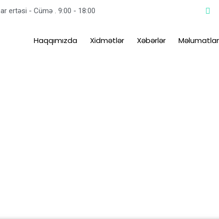
ar ertəsi - Cümə . 9:00 - 18:00
Haqqımızda
Xidmətlər
Xəbərlər
Məlumatla
nder və Təchizat hüq