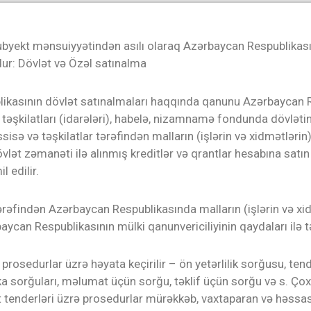
subyekt mənsuiyyətindən asılı olaraq
Azərbaycan Respublikası
r: Dövlət və Özəl satınalma
ikasının dövlət satınalmaları haqqında qanunu Azərbaycan 
təşkilatları (idarələri), habelə, nizamnamə fondunda dövlətin
sə və təşkilatlar tərəfindən malların (işlərin və xidmətlərin) 
övlət zəmanəti ilə alınmış kreditlər və qrantlar hesabına satı
l edilir.
rəfindən Azərbaycan Respublikasında malların (işlərin və xi
aycan Respublikasının mülki qanunvericiliyinin qaydaları ilə t
 prosedurlar üzrə həyata keçirilir – ön yetərlilik sorğusu, te
ka sorğuları, məlumat üçün sorğu, təklif üçün sorğu və s. Ço
t tenderləri üzrə prosedurlar mürəkkəb, vaxtaparan və həss