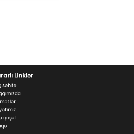
rarlı Linklər
 səhifə
qqımızda
dmətlər
yətimiz
ə qoşul
aqə