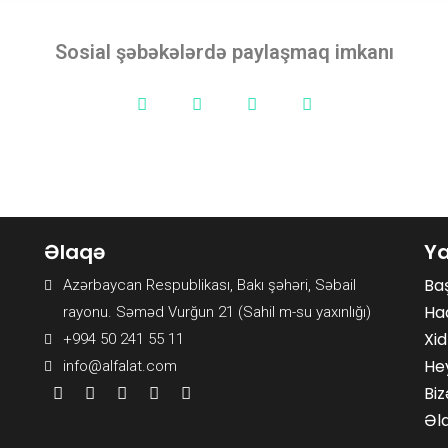
Sosial şəbəkələrdə paylaşmaq imkanı
Əlaqə
Ya
Baş
Azərbaycan Respublikası, Bakı şəhəri, Səbail
Ha
rayonu. Səməd Vurğun 21 (Sahil m-su yaxınlığı)
Xi
+994 50 241 55 11
He
info@alfalat.com
Biz
Əl