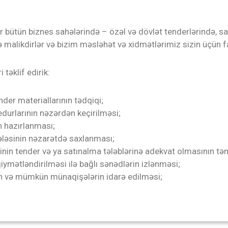
 bütün biznes sahələrində – özəl və dövlət tenderlərində, s
 malikdirlər və bizim məsləhət və xidmətlərimiz sizin üçün fay
 təklif edirik:
der materiallarının tədqiqi;
durlarının nəzərdən keçirilməsi;
n hazırlanması;
ləsinin nəzarətdə saxlanması;
ərinin tender və ya satınalma tələblərinə adekvat olmasının t
qiymətləndirilməsi ilə bağlı sənədlərin izlənməsi;
in və mümkün münaqişələr
in idarə edilməsi
;