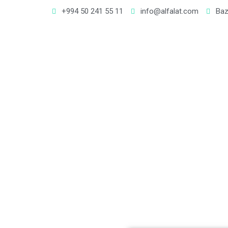
+994 50 241 55 11
info@alfalat.com
Baz
Te