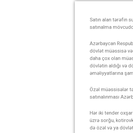
Sat
ın alan tərəfin 
satınalma mövcuddu
Azərbaycan Respubl
dövlət müəssisə və 
daha çox olan müəssi
dövlətin aldığı və d
əməliyyatlarına şami
Özəl müəssisələr tə
satınalınması Azərb
Hər iki tender oxşar
üzrə sorğu, kotirov
də özəl və ya dövlə