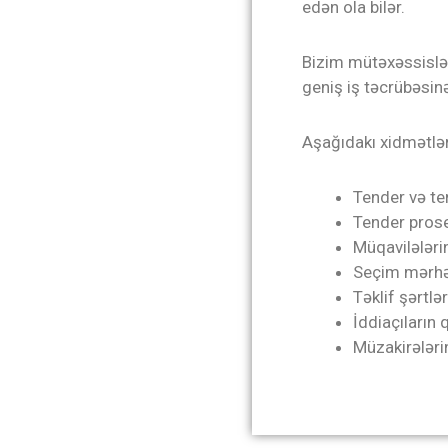
edən ola bilər.
Bizim mütəxəssislər
geniş iş təcrübəsinə
Aşağıdakı xidmətləri
Tender və ten
Tender prose
Müqavilələri
Seçim mərhə
Təklif şərtl
İddiaçıların 
Müzakirələr