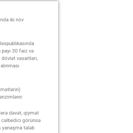
nda iki növ
Respublikasında
 payı 30 faiz və
dövlət vəsaitləri,
n alınması
dmətlərin)
ənzimlənir.
nderə dəvət, qiymət
x cəlbedici görünsə
as yanaşma tələb