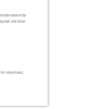
atınalmalarında
dalı ola bilər.
əmin olunması;