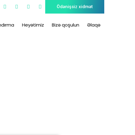
Ödənişsiz xidmət
ndırma
Heyətimiz
Bizə qoşulun
Əlaqə
uqu